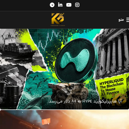
منو
آیا هایپرلیکویید HYPE به 80 دلار می‌رسد