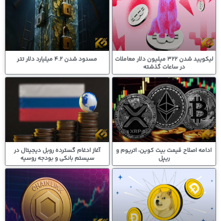
لیکویید شدن 322 میلیون دلار معاملات
مسدود شدن 4.2 میلیارد دلار تتر
در ساعات گذشته
ادامه اصلاح قیمت بیت کوین، اتریوم و
آغاز ادغام گسترده روبل دیجیتال در
ریپل
سیستم بانکی و بودجه روسیه