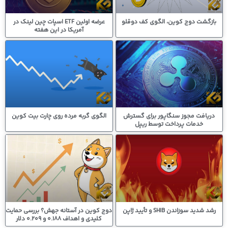
بازگشت دوج کوین، الگوی کف دوقلو
عرضه اولین ETF اسپات چین لینک در
آمریکا در این هفته
دریافت مجوز سنگاپور برای گسترش
الگوی گربه مرده روی چارت بیت کوین
خدمات پرداخت توسط ریپل
رشد شدید سوزاندن SHIB و تأیید ژاپن
دوج کوین در آستانه جهش؟ بررسی حمایت
کلیدی و اهداف 0.188 و 0.209 دلار