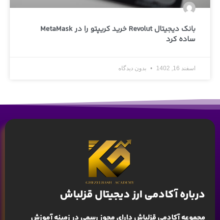
بانک دیجیتال Revolut خرید کریپتو را در MetaMask
ساده کرد
اسفند 16, 1402
بدون دیدگاه
درباره آکادمی ارز دیجیتال قزلباش
مجموعه آکادمی قزلباش دارای مجوز رسمی در زمینه
آموزش