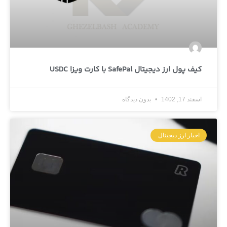
کیف پول ارز دیجیتال SafePal با کارت ویزا USDC
اسفند 17, 1402
بدون دیدگاه
اخبار ارز دیجیتال