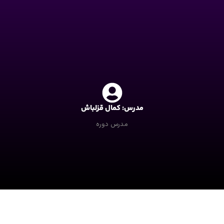
مدرس: کمال قزلباش
مدرس دوره