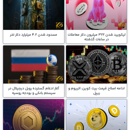
لیکویید شدن 322 میلیون دلار معاملات
مسدود شدن 4.2 میلیارد دلار تتر
در ساعات گذشته
ادامه اصلاح قیمت بیت کوین، اتریوم و
آغاز ادغام گسترده روبل دیجیتال در
ریپل
سیستم بانکی و بودجه روسیه