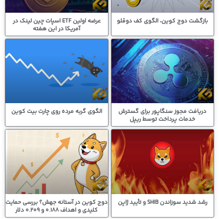
بازگشت دوج کوین، الگوی کف دوقلو
عرضه اولین ETF اسپات چین لینک در
آمریکا در این هفته
دریافت مجوز سنگاپور برای گسترش
الگوی گربه مرده روی چارت بیت کوین
خدمات پرداخت توسط ریپل
رشد شدید سوزاندن SHIB و تأیید ژاپن
دوج کوین در آستانه جهش؟ بررسی حمایت
کلیدی و اهداف 0.188 و 0.209 دلار