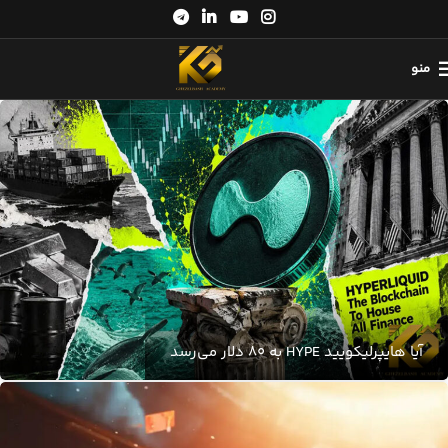
منو
آیا هایپرلیکویید HYPE به 80 دلار می‌رسد