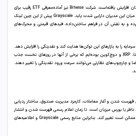
راه‌اندازی ETF چین لینک در حالی مطرح می‌شود که رقابت میان عرضه‌کنندگان افزایش یافته‌است. شرکت Bitwise نیز آماده‌معرفی ETF رقیب برای
LINK است. انتظار می‌رود رقابت برای جذب سرمایه‌گذاری‌های مؤسسه‌ای و خرد میان این مدیران دارایی شدت یابد. Grayscale پیش از این چین لینک
رده و به نقش آن در فراهم ساختن‌داده، فیدهای قیمتی و محرک‌های
 منابع جدید سرمایه را به بازارهای این توکن‌ها هدایت کند و نقدینگی را افزایش دهد.
در ماه‌های اخیر نیز شاهد عرضه چند ETF مرتبط با آلتکوین‌ها از جمله سولانا، XRP و دوج‌کوین بوده‌ایم که برخی از آنها در روزهای نخست جذب
اضا و چارچوب‌های نظارتی می‌توانند سرعت ورود نقدینگی را تغییر دهند.
د.
ی فهرست شدن و آغاز معاملات، کارمزد مدیریت صندوق، ساختار ردیابی
ناظر یا بورس میزبان است. تا زمان اعلام رسمی فهرست شدن و انتشار
مستندات ثبت صندوق، اطلاعات دقیق درباره بورس میزبان و مقررات اجرایی ممکن است تغییر کند. بنابراین منابع رسمی Grayscale و اطلاعیه‌های