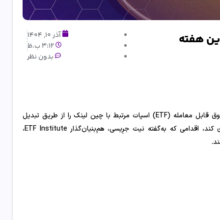
آذر 10, 1404
3:12 ب.ظ
بدون نظر
Grayscale اعلام کرده است که این شرکت قصد دارد این هفته اولین صندوق قابل معامله (ETF) اسپات مرتبط با چین لینک را از طریق تبدیل
صندوق خصوصی فعلی خود به یک صندوق فهرست‌شده عمومی راه‌اندازی کند، اقدامی که به‌گفته نیت جرِیسی، هم‌بنیان‌گذار ETF Institute،