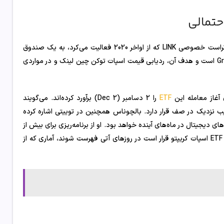
به نقل از نیت جرِیسی در پستی در X، محصول جدید Grayscale با تبدیل تراست خصوصی LINK که از اواخر 2020 فعالیت می‌کرد، به یک صندوق
فهرست‌شده ارائه خواهد شد. این شیوه مشابه سایر تبدیل‌های قبلی Grayscale است و هدف آن، ردیابی قیمت اسپات توکن چین لینک و در مواردی
ETF
را 2 دسامبر (Dec 2) برآورد کرده‌اند. می‌گویند
رست‌بندی نشان می‌دهد محصول Grayscale برای تصویب نزدیک در صف قرار دارد. بالچوناس همچنین در توییتی اشاره کرده
ر موج گسترده‌ای از ETFهای مرتبط با دارایی‌های دیجیتال در ماه‌های آینده خواهد بود. او از برنامه‌ریزی برای بیش از
100 محصول جدید در شش ماه آینده سخن گفته و اضافه کرده حداقل پنج ETF اسپات کریپتو قرار است در روزهای آتی فهرست شوند، آماری که از