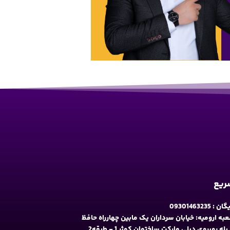
سریع
09301463235
به ارومیه: خیابان سرداران یک مابین چهارراه حافظ
و فلکه نه پله روبروی دیلی مارکت ساختمان کوثر 1 - طبقه2