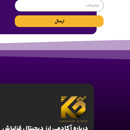
ارسال
درباره آکادمی ارز دیجیتال قزلباش