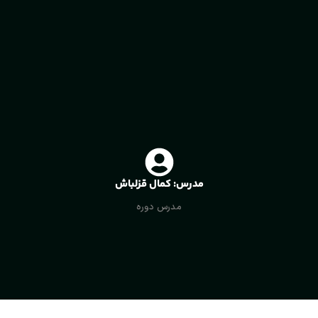
مدرس: کمال قزلباش
مدرس دوره