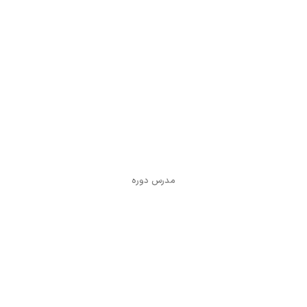
مدرس: کمال قزلباش
مدرس دوره