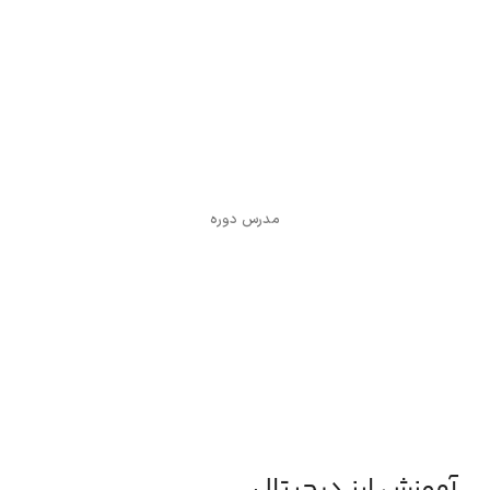
مدرس: کمال قزلباش
مدرس دوره
آموزش ارز دیجیتال