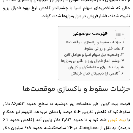
از 608 میلیون دلار موقعیت اهرمی در بازار ارز دیجیتال پاکسازی شد. در
حالی که شاخص‌های سهام آسیا با چشم‌انداز کاهش نرخ بهره فدرال رزرو
تثبیت شدند، فشار فروش در بازار رمزارزها شدت گرفت.
فهرست موضوعی
جزئیات سقوط و پاکسازی موقعیت‌ها
علت فنی و روانی سقوط
وضعیت بازار سهام آسیا و عوامل کلان
چشم انداز فدرال رزرو و تأثیر بر رمزارزها
پیامدها برای معامله‌گران و کاربران
آکادمی ارز دیجیتال کمال قزلباش
جزئیات سقوط و پاکسازی موقعیت‌ها
قیمت بیت کوین طی معاملات روز دوشنبه به سطح حدود 86,053 دلار
سقوط کرد که کاهش تقریبی 5.4 درصد را نشان می‌دهد. اتریوم نیز همگام
با
بیت کوین
افت کرد و تا حدود 2,819 دلار پایین آمد (کاهش حدود 6.1
درصد). به نقل از Coinglass، در 24 ساعت‌گذشته حدود 608 میلیون دلار