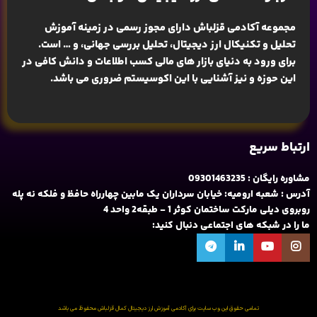
مجموعه آکادمی قزلباش دارای مجوز رسمی در زمینه
آموزش
تحلیل و تکنیکال ارز دیجیتال، تحلیل بررسی جهانی
، و … است.
برای ورود به دنیای بازار های مالی کسب اطلاعات و دانش کافی در
این حوزه و نیز آشنایی با این اکوسیستم ضروری می باشد.
ارتباط سریع
مشاوره رایگان : 09301463235
آدرس : شعبه ارومیه: خیابان سرداران یک مابین چهارراه حافظ و فلکه نه پله
روبروی دیلی مارکت ساختمان کوثر 1 - طبقه2 واحد 4
ما را در شبکه های اجتماعی دنبال کنید:
تمامی حقوق این وب سایت برای آکادمی آموزش ارز دیجیتال کمال قزلباش محفوظ می باشد