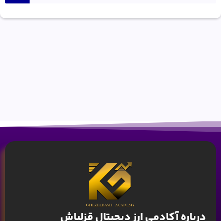
درباره آکادمی ارز دیجیتال قزلباش