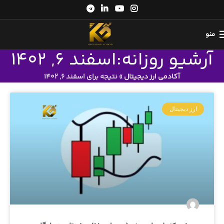
منو
آرشیو روزانه:اسفند 6, 1402
آکادمی ارز دیجیتال
»
نتیجه برای اسفند 6, 1402
ارز دیجیتال