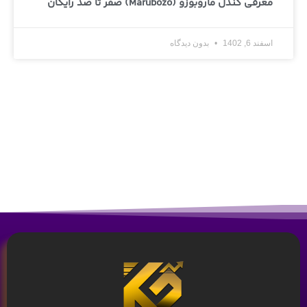
معرفی کندل ماروبوزو (Marubozo) صفر تا صد رایگان
اسفند 6, 1402
بدون دیدگاه