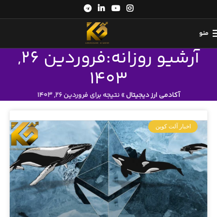
منو
آرشیو روزانه:فروردین 26,
1403
آکادمی ارز دیجیتال
»
نتیجه برای فروردین 26, 1403
اخبار آلت کوین