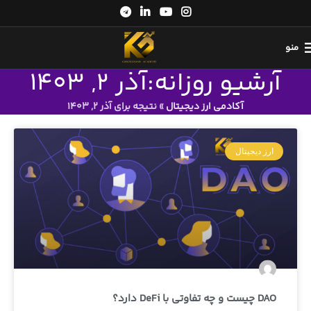
منو
آرشیو روزانه:آذر 2, 1403
آکادمی ارز دیجیتال
»
نتیجه برای آذر 2, 1403
ارز دیجیتال
DAO چیست و چه تفاوتی با DeFi دارد؟