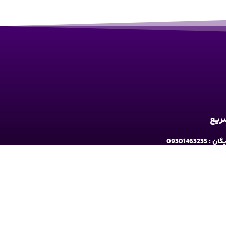
سریع
09301463235
به ارومیه: خیابان سرداران یک مابین چهارراه حافظ
و فلکه نه پله روبروی دیلی مارکت ساختمان کوثر 1 - طبقه2
شبکه های اجتماعی دنبال کنید: