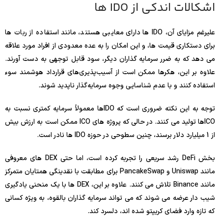
اشکالات اندکی از IDO ها
علیرغم مزایای آن، IDO ها دارای معایبی هستند، مانند استفاده از ربات ها
برای دستکاری قیمت ها، و این امکان را به عده معدودی از افراد مورد علاقه
می دهد که به ضرر سرمایه گذاران دیگر، سود قابل توجهی به دست آورند.
علاوه بر این، هکرها ممکن است از آسیب‌پذیری‌های قرارداد هوشمند سوء
استفاده کنند و با عدم شناسایی وجوه سرمایه‌گذار ناپدید شوند.
توجه به این نکته ضروری است که IDOها معمولاً سرمایه کمتری نسبت به
ICOها تولید می کنند. در حالی که پروژه های ICO ممکن است به ارزش بیش
از 1 میلیارد دلار برسند، چنین سطوحی در حوزه IDO ها نادر است.
بخش DeFi رشد سریعی را تجربه کرده است، اما حتی DEX های معروفی
مانند Uniswap و PancakeSwap برای مطابقت با نقدینگی همتایان متمرکز
مانند Binance تلاش می کنند. علاوه بر این، DEX ها با یک منحنی یادگیری
شیب دار عرضه می شوند که می تواند سرمایه گذاران بالقوه، به ویژه کسانی
که تازه وارد فضای کریپتو شده اند، دلسرد کند.