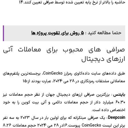
حاشیه را بالاتر از نرخ پایه تعیین شده توسط صرافی تعیین کنند.
14
حتما مطالعه کنید :
5 روش برای تقویت پروژه ها
صرافی های محبوب برای معاملات آتی
ارزهای دیجیتال
طبق داده‌های سایت داده‌کاوی رمزارز CoinGecko، برجسته‌ترین پلتفرم‌های
معاملاتی مشتقات رمزنگاری در 28 می 2024، عبارت بودند از:
15
بایننس
: بزرگترین صرافی ارزهای دیجیتال جهان از نظر حجم معاملات نیز
60.30 میلیارد دلار از حجم معاملات دائمی و آتی بیت کوین را به خود
اختصاص داده است.
Deepcoin
: یک صرافی مبتکرانه که برای اولین بار در سال 2023 به سه نفر
برتر این لیست CoinGecko پیوست.
16
در 28 می 2024 حجم معاملات 8.26