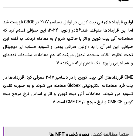
اولین قراردادهای آتی بیت کوین در اوایل دسامبر 2017 در CBOE فهرست شد
اما این قراردادها متوقف شد.
6
5
در ژانویه 2024، این صرافی اعلام کرد که
معاملات آتی بیت کوین و اتر با حاشیه شروع به معامله کردند. به گفته این
صرافی، این امر آن را به «اولین صرافی بومی و تسویه حساب ارز دیجیتال
تحت نظارت ایالات متحده تبدیل می‌کند که هم معاملات مشتقات نقطه‌ای
و هم اهرمی را روی یک پلتفرم ارائه می‌کند».
7
CME قراردادهای آتی بیت کوین را در دسامبر 2017 معرفی کرد. قراردادها در
پلت فرم معاملات الکترونیکی Globex معامله می شوند و به صورت نقدی
تسویه می شوند. معاملات آتی بیت کوین و اتر بر اساس نرخ مرجع بیت
کوین CME CF و نرخ مرجع اتر CME CF است.
8
حتما مطالعه کنید :
نحوه ذخیره NFT ها