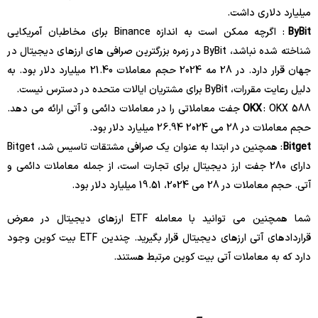
میلیارد دلاری داشت.
ByBit
: اگرچه ممکن است به اندازه Binance برای مخاطبان آمریکایی
شناخته شده نباشد، ByBit در زمره بزرگترین صرافی های ارزهای دیجیتال در
جهان قرار دارد. در 28 مه 2024 حجم معاملات 21.40 میلیارد دلار بود. به
دلیل رعایت مقررات، ByBit برای مشتریان ایالات متحده در دسترس نیست.
OKX
: OKX 588 جفت معاملاتی را در معاملات دائمی و آتی ارائه می دهد.
حجم معاملات در 28 می 2024 26.94 میلیارد دلار بود.
Bitget
: همچنین در ابتدا به عنوان یک صرافی مشتقات تاسیس شد، Bitget
دارای 280 جفت ارز دیجیتال برای تجارت است، از جمله معاملات دائمی و
آتی. حجم معاملات در 28 می 2024، 19.51 میلیارد دلار بود.
شما همچنین می توانید با معامله ETF ارزهای دیجیتال در معرض
قراردادهای آتی ارزهای دیجیتال قرار بگیرید. چندین ETF بیت کوین وجود
دارد که به معاملات آتی بیت کوین مرتبط هستند.