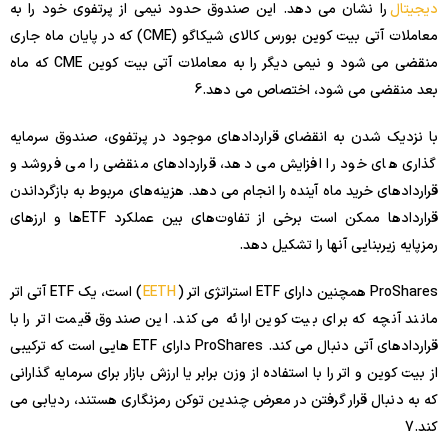
دیجیتال
را نشان می دهد. این صندوق حدود نیمی از پرتفوی خود را به
معاملات آتی بیت کوین بورس کالای شیکاگو (CME) که در پایان ماه جاری
منقضی می شود و نیمی دیگر را به معاملات آتی بیت کوین CME که ماه
بعد منقضی می شود، اختصاص می دهد.
6
با نزدیک شدن به انقضای قراردادهای موجود در پرتفوی، صندوق سرمایه
گذاری های خود را افزایش می دهد، قراردادهای منقضی را می فروشد و
قراردادهای خرید ماه آینده را انجام می دهد. هزینه‌های مربوط به بازگرداندن
قراردادها ممکن است برخی از تفاوت‌های بین عملکرد ETFها و ارزهای
رمزپایه زیربنایی آنها را تشکیل دهد.
ProShares همچنین دارای ETF استراتژی اتر (
EETH
) است، یک ETF آتی اتر
مانند آنچه که برای بیت کوین ارائه می کند. این صندوق قیمت اتر را با
قراردادهای آتی دنبال می کند. ProShares دارای ETF هایی است که ترکیبی
از بیت کوین و اتر را با استفاده از وزن برابر یا ارزش بازار برای سرمایه گذارانی
که به دنبال قرار گرفتن در معرض چندین توکن رمزنگاری هستند، ردیابی می
کند.
7