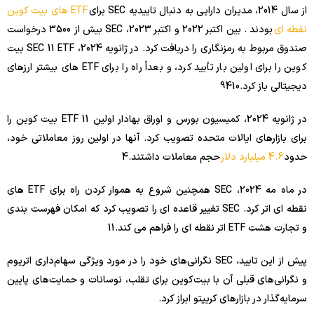
از سال 2014، مدیران دارایی به دنبال تاییدیه SEC برای
ETF های بیت کوین
نقطه ای
بودند . بین اکتبر 2022 و اکتبر 2023، SEC بیش از 3500 درخواست
صندوق مربوط به رمزنگاری را دریافت کرد. در ژانویه 2024، SEC 11 ETF بیت
کوین را برای اولین بار تأیید کرد، و بعداً راه را برای ETF های بیشتر ارزهای
دیجیتالی باز کرد.
10
4
9
در ژانویه 2024، کمیسیون بورس و اوراق بهادار اولین 11 ETF بیت کوین را
برای بازارهای ایالات متحده تصویب کرد. آنها در اولین روز معاملاتی خود،
حدود
4.6 میلیارد دلار
حجم معاملات داشتند.
4
در ماه مه 2024، SEC همچنین شروع به هموار کردن راه برای ETF های
نقطه ای اتر کرد. SEC تغییر قاعده ای را تصویب کرد که امکان فهرست بندی
و تجارت هشت ETF اتر نقطه ای را فراهم می کند.
11
پیش از این تایید، SEC نگرانی‌های خود را در مورد ویژگی سهام‌داری اتریوم
و نگرانی‌های قبلی آن با بیت‌کوین برای تقلب، نوسانات و حمایت‌های پایین
سرمایه‌گذار در بازارهای کریپتو ابراز کرد.