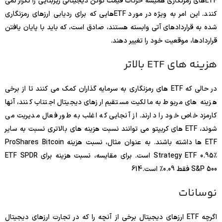
ETFهای رمزنگاری همیشه حرکات قیمت توکن دیجیتالی زیربنایی را تکرار نمی
کنند. این امر به ویژه در مورد ETFهایی که برای ردیابی ارزهای رمزنگاری
شده به قراردادهای آتی وابسته هستند، صادق است، که باید با پایان یافتن
قراردادها، موقعیت خود را تغییر دهند.
هزینه های ETF بالاتر
در حالی که ETF های رمزنگاری به سرمایه گذاران کمک می کنند تا از برخی
هزینه های مربوط به مالکیت مستقیم ارزهای دیجیتال اجتناب کنند، آنها
کارمزد خاص خود را دارند. از آنجایی که اغلب به طور فعال مدیریت می
شوند، ETF های کریپتو می توانند نسبت هزینه های بالاتری نسبت به سایر
ETF ها داشته باشند. به عنوان مثال، نسبت هزینه ProShares Bitcoin
Strategy ETF 0.95٪ است. برای مقایسه، نسبت هزینه برای ETF SPDR
S&P 500 فقط 0.09٪ است.
14
6
نوسانات
اگرچه ETF ارزهای دیجیتال برخی از آنچه را که در تجارت ارزهای دیجیتال