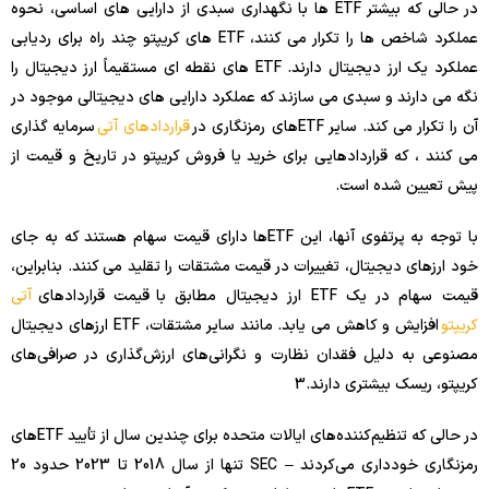
در حالی که بیشتر ETF ها با نگهداری سبدی از دارایی های اساسی، نحوه
عملکرد شاخص ها را تکرار می کنند، ETF های کریپتو چند راه برای ردیابی
عملکرد یک ارز دیجیتال دارند. ETF های نقطه ای مستقیماً ارز دیجیتال را
نگه می دارند و سبدی می سازند که عملکرد دارایی های دیجیتالی موجود در
آن را تکرار می کند. سایر ETFهای رمزنگاری در
قراردادهای آتی
سرمایه گذاری
می کنند ، که قراردادهایی برای خرید یا فروش کریپتو در تاریخ و قیمت از
پیش تعیین شده است.
با توجه به پرتفوی آنها، این ETFها دارای قیمت سهام هستند که به جای
خود ارزهای دیجیتال، تغییرات در قیمت مشتقات را تقلید می کنند. بنابراین،
قیمت سهام در یک ETF ارز دیجیتال مطابق با قیمت قراردادهای
آتی
کریپتو
افزایش و کاهش می یابد. مانند سایر مشتقات، ETF ارزهای دیجیتال
مصنوعی به دلیل فقدان نظارت و نگرانی‌های ارزش‌گذاری در صرافی‌های
کریپتو، ریسک بیشتری دارند.
3
در حالی که تنظیم‌کننده‌های ایالات متحده برای چندین سال از تأیید ETF‌های
رمزنگاری خودداری می‌کردند – SEC تنها از سال 2018 تا 2023 حدود 20