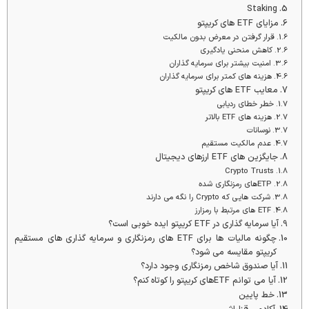
Staking
مزایای ETF های کریپتو
قرار گرفتن در معرض بدون مالکیت
کاهش منحنی یادگیری
امنیت بیشتر برای سرمایه گذاران
هزینه های کمتر برای سرمایه گذاران
معایب ETF های کریپتو
خطر خطای ردیابی
هزینه های ETF بالاتر
نوسانات
عدم مالکیت مستقیم
جایگزین های ETF ارزهای دیجیتال
Crypto Trusts
ETPهای رمزنگاری شده
شرکت هایی که Crypto را نگه می دارند
ETF های مرتبط با رمزارز
آیا سرمایه گذاری در ETF کریپتو ایده خوبی است؟
چگونه مالیات ها برای ETF های رمزنگاری و سرمایه گذاری های مستقیم
کریپتو مقایسه می شود؟
آیا صندوق شاخص رمزنگاری وجود دارد؟
آیا می توانم ETFهای کریپتو را کوتاه کنم؟
خط پایین