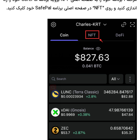
اندازی کنید و روی “NFT” در صفحه اصلی برنامه SafePal خود کلیک کنید.