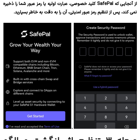
از آنجایی که SafePal کلید خصوصی، عبارت اولیه یا رمز عبور شما را ذخیره
نمی کند، پس از تنظیم رمز عبور امنیتی، آن را به دقت به خاطر بسپارید.