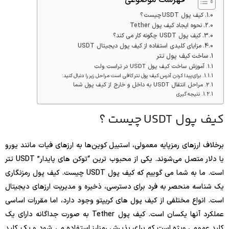
کیف پول USDT چیست ؟
نحوه ایجاد کیف پول Tether
کیف پول USDT چگونه کار می کند؟
مزایای کلیدی استفاده از کیف پول دیجیتال USDT
ساخت کیف پول تتر
آموزش ساخت کیف پول USDT در تراست ولت
برای پیدا کردن آدرس کیف پول تتر کافی است مراحل زیر را دنبال کنید:
مراحل انتقال USDT به داخل و خارج از کیف پول شما
نتیجه گیری
کیف پول USDT
چیست ؟
برخلاف ارزهای رمزپایه معمولی، استیبل کوین‌ها به ارزهای فیات مانند یورو
یا دلار متصل می‌شوند. یکی از محبوب ترین “توکن های پایدار” USDT تتر
است. ما به شما می گوییم که کیف پول USDT چیست. کیف پول رمزنگاری
یک شناسه منحصر به فرد برای دسترسی، ذخیره و مدیریت ارزهای دیجیتال
است. انواع مختلفی از کیف پول های کریپتو وجود دارد، اما مقررات اساسی
عملکرد آنها یکسان است. کیف پول Tether به صورت جداگانه دارای یک
کلید عمومی ویژه است که برای پذیرش رمزارز استفاده می شود و یک کلید