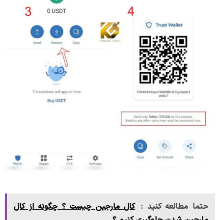
حتما مطالعه کنید :
کال مارجین چیست ؟ چگونه از کال