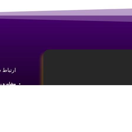
ارتباط 
مشاوره رایگان :
آدرس : شع
طبقه2 واحد 4
ینه
آموزش تحلیل و تکنیکال ارز دیجیتال،
ما را در 
یای بازار های مالی کسب اطلاعات و دانش
 ضروری می باشد.