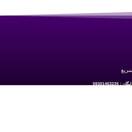
سریع
 09301463235
به ارومیه: خیابان سرداران یک مابین چهارراه
حافظ و فلکه نه پله روبروی دیلی مارکت ساختمان کوثر 1 -
شبکه های اجتماعی دنبال کنید: