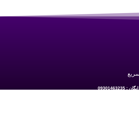
سریع
 09301463235
به ارومیه: خیابان سرداران یک مابین چهارراه
حافظ و فلکه نه پله روبروی دیلی مارکت ساختمان کوثر 1 -
شبکه های اجتماعی دنبال کنید: