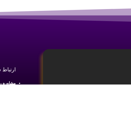
ارتباط 
مشاوره رایگان :
آدرس : شع
طبقه2 واحد 4
ینه
آموزش تحلیل و تکنیکال ارز دیجیتال،
ما را در 
یای بازار های مالی کسب اطلاعات و دانش
 ضروری می باشد.