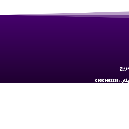
سریع
09301463235
به ارومیه: خیابان سرداران یک مابین چهارراه حافظ
و فلکه نه پله روبروی دیلی مارکت ساختمان کوثر 1 - طبقه2
شبکه های اجتماعی دنبال کنید: