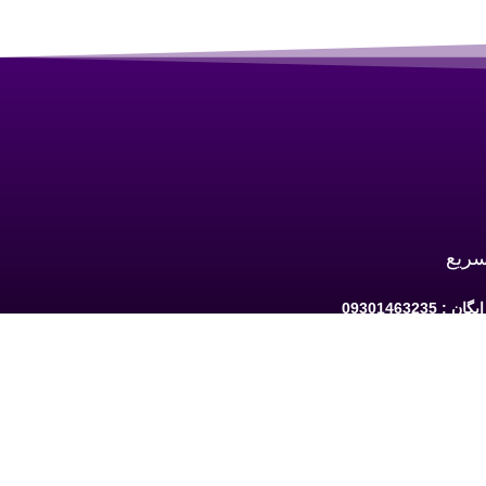
سریع
 09301463235
به ارومیه: خیابان سرداران یک مابین چهارراه
حافظ و فلکه نه پله روبروی دیلی مارکت ساختمان کوثر 1 -
شبکه های اجتماعی دنبال کنید: