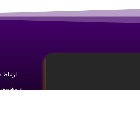
ارتباط 
مشاوره رایگان :
آدرس : شع
طبقه2 واحد 4
ینه
آموزش تحلیل و تکنیکال ارز دیجیتال،
ما را در 
یای بازار های مالی کسب اطلاعات و دانش
 ضروری می باشد.