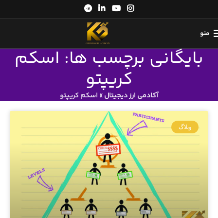
منو
بایگانی برچسب ها: اسکم
کریپتو
آکادمی ارز دیجیتال
»
اسکم کریپتو
وبلاگ