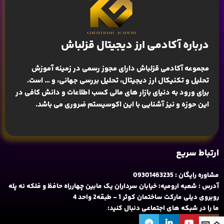
درباره آکادمی ارز دیجیتال قزلباش
مجموعه آکادمی قزلباش دارای مجوز رسمی در زمینه
آموزش
تحلیل و تکنیکال ارز دیجیتال، تحلیل بررسی جهانی
، و … است.
برای ورود به دنیای بازار های مالی کسب اطلاعات و دانش کافی در
این حوزه و نیز آشنایی با این اکوسیستم ضروری می باشد.
ارتباط سریع
مشاوره رایگان : 09301463235
آدرس : شعبه ارومیه: خیابان سرداران یک مابین چهارراه حافظ و فلکه نه پله
روبروی دیلی مارکت ساختمان کوثر 1 - طبقه2 واحد 4
ما را در شبکه های اجتماعی دنبال کنید: