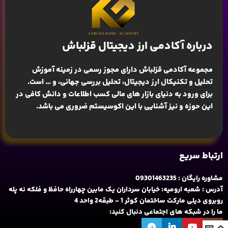
درباره آکادمی ارز دیجیتال قزلباش
مجموعه آکادمی قزلباش دارای مجوز رسمی در زمینه
آموزش
تحلیل و تکنیکال ارز دیجیتال، تحلیل بررسی جهانی
، و … است.
برای ورود به دنیای بازار های مالی کسب اطلاعات و دانش کافی در
این حوزه و نیز آشنایی با این اکوسیستم ضروری می باشد.
ارتباط سریع
مشاوره رایگان : 09301463235
آدرس : شعبه ارومیه: خیابان سرداران یک مابین چهارراه حافظ و فلکه نه پله
روبروی دیلی مارکت ساختمان کوثر 1 - طبقه2 واحد 4
ما را در شبکه های اجتماعی دنبال کنید: