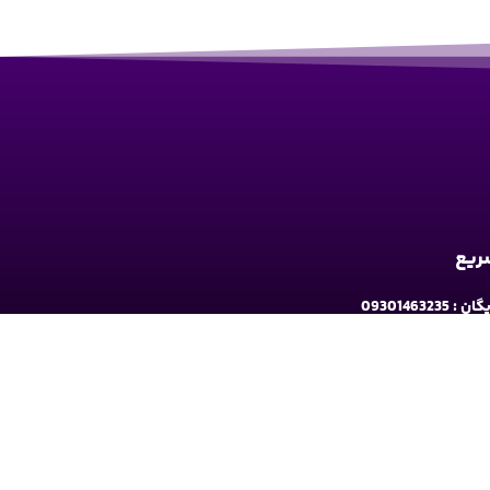
سریع
09301463235
به ارومیه: خیابان سرداران یک مابین چهارراه حافظ
و فلکه نه پله روبروی دیلی مارکت ساختمان کوثر 1 - طبقه2
شبکه های اجتماعی دنبال کنید: