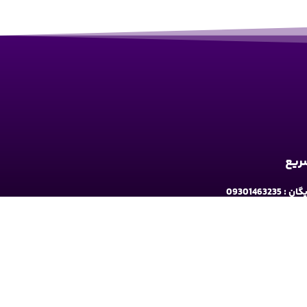
سریع
09301463235
به ارومیه: خیابان سرداران یک مابین چهارراه حافظ
و فلکه نه پله روبروی دیلی مارکت ساختمان کوثر 1 - طبقه2
شبکه های اجتماعی دنبال کنید: