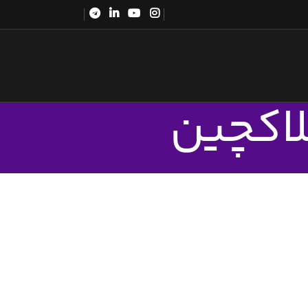
لاکچین