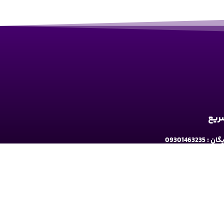
سریع
09301463235
به ارومیه: خیابان سرداران یک مابین چهارراه حافظ
و فلکه نه پله روبروی دیلی مارکت ساختمان کوثر 1 - طبقه2
شبکه های اجتماعی دنبال کنید: