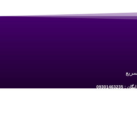
سریع
 09301463235
به ارومیه: خیابان سرداران یک مابین چهارراه
حافظ و فلکه نه پله روبروی دیلی مارکت ساختمان کوثر 1 -
شبکه های اجتماعی دنبال کنید: