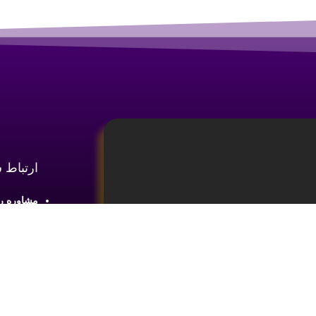
ارتباط 
مشاوره رایگان :
آدرس : شع
طبقه2 واحد 4
ینه
آموزش تحلیل و تکنیکال ارز دیجیتال،
ما را در 
یای بازار های مالی کسب اطلاعات و دانش
 ضروری می باشد.