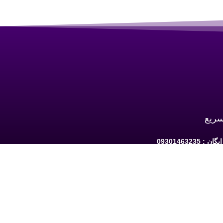
سریع
 09301463235
به ارومیه: خیابان سرداران یک مابین چهارراه
حافظ و فلکه نه پله روبروی دیلی مارکت ساختمان کوثر 1 -
شبکه های اجتماعی دنبال کنید: