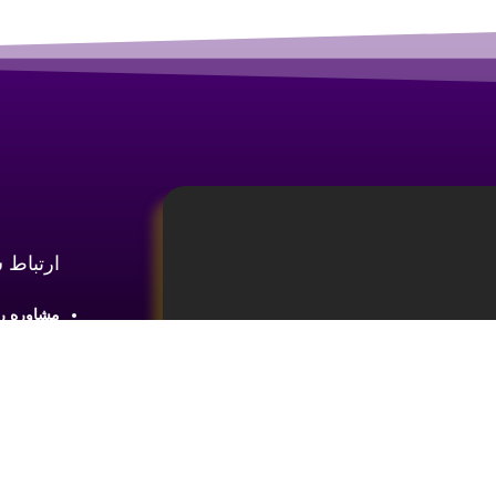
ارتباط 
مشاوره رایگان :
آدرس : شع
طبقه2 واحد 4
ینه
آموزش تحلیل و تکنیکال ارز دیجیتال،
ما را در 
یای بازار های مالی کسب اطلاعات و دانش
 ضروری می باشد.