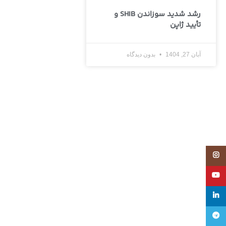
رشد شدید سوزاندن SHIB و
تأیید ژاپن
آبان 27, 1404
بدون دیدگاه
Instagram
YouTube
linkedin
تلگرام