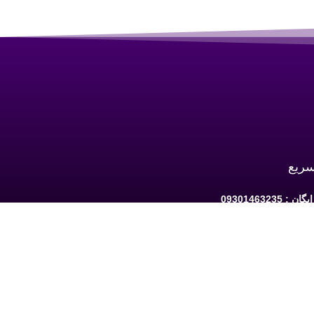
سریع
 09301463235
به ارومیه: خیابان سرداران یک مابین چهارراه
حافظ و فلکه نه پله روبروی دیلی مارکت ساختمان کوثر 1 -
شبکه های اجتماعی دنبال کنید: