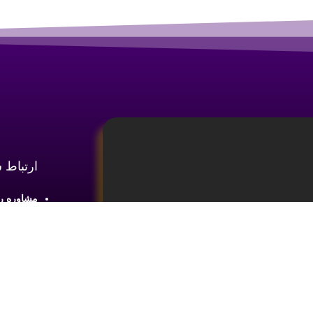
ارتباط 
مشاوره رایگان :
آدرس : شع
طبقه2 واحد 4
ینه
آموزش تحلیل و تکنیکال ارز دیجیتال،
ما را در 
یای بازار های مالی کسب اطلاعات و دانش
 ضروری می باشد.