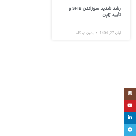
رشد شدید سوزاندن SHIB و
تأیید ژاپن
آبان 27, 1404
بدون دیدگاه
Instagram
YouTube
linkedin
تلگرام