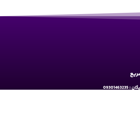
سریع
09301463235
به ارومیه: خیابان سرداران یک مابین چهارراه حافظ
و فلکه نه پله روبروی دیلی مارکت ساختمان کوثر 1 - طبقه2
شبکه های اجتماعی دنبال کنید: