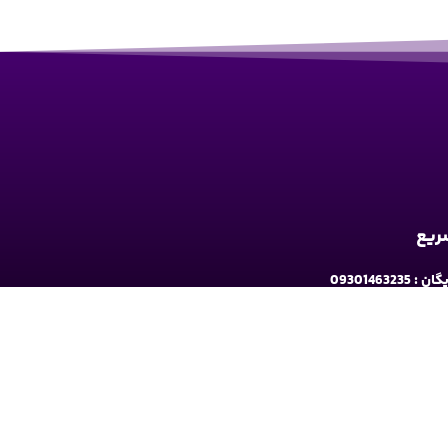
سریع
09301463235
به ارومیه: خیابان سرداران یک مابین چهارراه حافظ
و فلکه نه پله روبروی دیلی مارکت ساختمان کوثر 1 - طبقه2
شبکه های اجتماعی دنبال کنید: