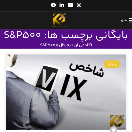
منو
بایگانی برچسب ها: S&P500
آکادمی ارز دیجیتال
»
S&P500
وبلاگ