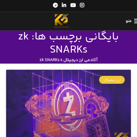
منو
بایگانی برچسب ها: zk
SNARKs
آکادمی ارز دیجیتال
»
zk SNARKs
ارز دیجیتال