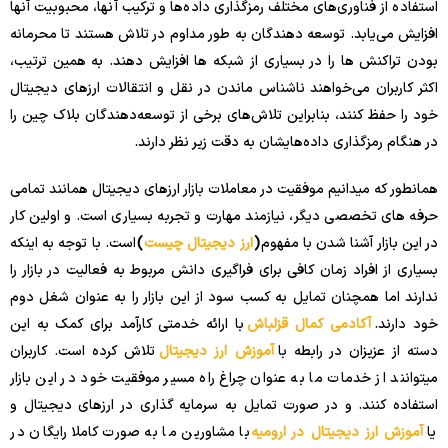
استفاده از فناوری‌های مختلف رمزگذاری داده‌ها و ترکیب آنها، محبوبیت آنها
افزایش می‌یابد. توسعه دهندگان به طور مداوم در تلاش هستند تا محرمانه
بودن تراکنش ها را در بسیاری از شبکه ها افزایش دهند. به همین ترتیب،
اکثر کاربران می‌خواهند ناشناس ماندن در نقل و انتقالات ارزهای دیجیتال
خود را حفظ کنند، بنابراین تلاش‌های برخی از توسعه‌دهندگان بلاک چین را
در هنگام رمزگذاری داده‌هایشان به دقت زیر نظر دارند.
همانطور که میدانیم موفقیت در معاملات بازار ارزهای دیجیتال همانند تمامی
حرفه های تخصصی دیگر، نیازمند مهارت و تجربه بسیاری است. و اولین کار
در این بازار آشنا شدن با مفهوم
(
ارز دیجیتال چیست
)
است. با توجه به اینکه
بسیاری از افراد زمان کافی برای فراگیری دانش مربوط به فعالیت در بازار را
ندارند اما همچنان تمایل به کسب سود از این بازار را به عنوان شغل دوم
خود دارند.
آکادمی کمال قزلباش
با ارائه خدمتی کارآمد برای کمک به این
دسته از عزیزان در رابطه با
آموزش ارز دیجیتال
تلاش کرده است. کاربران
میتوانند از خدمات ما به عنوان چراغ راه مسیر موفقیت خود در این بازار
استفاده کنند. و در صورت تمایل به سرمایه گذاری در ارزهای دیجیتال و
یا
آموزش ارز دیجیتال در ارومیه
با مشاورین ما به صورت کاملا رایگان در