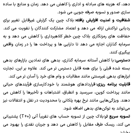
دهد، که هزینه های مبادله و اداری را کاهش می دهد. زمان و منابع با ساده
سازی صدور و تسویه صرفه جویی می شود.
شفافیت و امنیت افزایش یافته:
بلاک چین یک گزارش غیرقابل تغییر برای
ردیابی تراکنش ارائه می دهد و اعتماد مشارکت کنندگان را تقویت می کند.
حفاظت های رمزنگاری بلاک چین خطر کلاهبرداری را کاهش می دهد و به
سرمایه گذاران اجازه می دهد تا دارایی ها و پرداخت ها را در زمان واقعی
پیگیری کنند.
دسترسی:
با کاهش آستانه سرمایه گذاری، بدهی های نمادین بازارهای بدهی
بسته شده قبلی را برای همه قابل دسترس تر می کند. علاوه بر این، تجارت
ابزارهای بدهی غیرسنتی مانند مطالبات و وام های خرد را آسان تر می کند.
قابلیت برنامه ریزی:
قراردادهای هوشمند با خودکارسازی فرآیندهای حیاتی
مانند پرداخت کوپن، سررسید و انطباق، اشتباهات و تأخیرها را کاهش می
دهند. ویژگی‌هایی مانند نرخ بهره پلکانی یا محدودیت در نقل و انتقالات نیز
می‌تواند به توکن‌های بدهی اضافه شود.
تسویه سریع تر:
بلاک چین از تسویه حساب های تقریباً آنی (T+0) پشتیبانی
می کند، ریسک طرف مقابل را کاهش می دهد و جریان نقدی را بهبود می
بخشد.