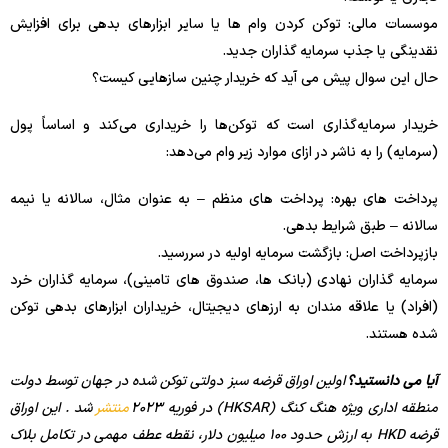
موسسات مالی: توکن کردن وام ها یا سایر ابزارهای بدهی برای افزایش
نقدینگی یا جذب سرمایه گذاران جدید.
حال این سوال پیش می آید که خریدار چنین سازهایی کیست؟
خریدار سرمایه‌گذاری است که توکن‌ها را خریداری می‌کند و اساساً پول
(سرمایه) را به ناشر در ازای موارد زیر وام می‌دهد:
پرداخت های بهره: پرداخت های منظم – به عنوان مثال، سالانه یا نیمه
سالانه – طبق شرایط بدهی.
بازپرداخت اصل: بازگشت سرمایه اولیه در سررسید.
سرمایه گذاران نهادی (بانک ها، صندوق های تامینی)، سرمایه گذاران خرد
(افراد) یا علاقه مندان به ارزهای دیجیتال، خریداران ابزارهای بدهی توکن
شده هستند.
آیا می دانستید؟
اولین اوراق قرضه سبز دولتی توکن شده در جهان توسط دولت
منطقه اداری ویژه هنگ کنگ (HKSAR) در فوریه 2023
منتشر
شد . این اوراق
قرضه HKD به ارزش حدود 100 میلیون دلار، نقطه عطف مهمی در تکامل بلاک