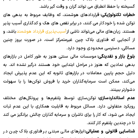
گسیخته با حفظ انطباق می تواند گران و وقت گیر باشد.
خطرات تکنولوژیکی:
قراردادهای هوشمند، که وظایف مربوط به بدهی های
توکن شده را خودکار می کنند، در برابر نقص های هک و کدگذاری آسیب پذیر
هستند. زیان‌های مالی می‌تواند ناشی از
آسیب‌پذیری قرارداد هوشمند
باشد، و
از آنجایی که فناوری بلاک چین غیرمتمرکز است، در صورت بروز چنین
مسائلی، دسترسی محدودی وجود دارد.
بلوغ بازار و نقدینگی:
موسسات مالی سنتی هنوز به طور کامل در بازارهای
بدهی نمادین که هنوز در مراحل ابتدایی خود هستند درگیر نشده اند. به
دلیل حجم پایین معاملات در بازارهای ثانویه که این عدم پذیرش ایجاد
می‌کند، ممکن است سرمایه‌گذاران خرید یا فروش توکن‌ها را با سهولت
دشوارتر ببینند.
عدم استانداردسازی:
توکن‌سازی توسط پلتفرم‌ها و پروتکل‌های مختلف
رویکرد متفاوتی دارد. مسائل مربوط به قابلیت همکاری با این عدم ثبات
ایجاد می شود، که کار را برای ناشران و سرمایه گذاران چالش برانگیز می کند
تا در چندین پلتفرم کار کنند.
شناسایی قانونی و عملیاتی:
ابزارهای مالی مبتنی بر فناوری بلاک چین در