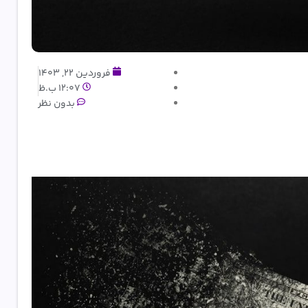
فروردین 22, 1403
12:07 ب.ظ
بدون نظر