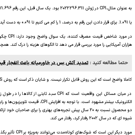
به عنوان مثال، CPI در ژوئن 2022 296.311 بود. یک سال قبل، این رقم 271.696 بود. بنابراین محاسبه ما به صورت زیر است:
یا 1.091. برای قرار دادن این رقم به درصد، 1 را کم می کنیم تا 0.091 به دست آید و سپس در 100 ضرب می کنیم تا به رقم گزارش شده 9.1 درصد برسیم.
هزاران آمریکایی را مورد بررسی قرار می دهد تا الگوهای هزینه را درک کند. همچنین هر ماه قیمت حد
حتما مطالعه کنید :
تمدید آتش بس در خاورمیانه باعث انفجار قی
کاملا واضح است که این روش قابل تکرار نیست. و شایان ذکر است که روش BLS بحث و جدل ایجاد می کند و بدون شک دارای ایراداتی است.
در میان مسائل این واقعیت است که CPI سبد ثابت
الکترونیک بیشتر مشهود است. با توجه
شیوه ای که در سال 2002 رفتار کرد، رفتار می کند.
مورد دیگر این است