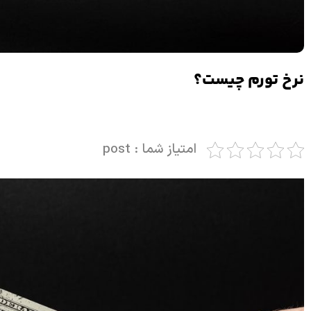
نرخ تورم چیست؟
امتیاز شما : post