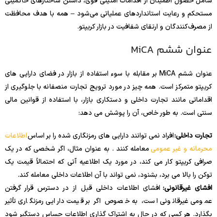
شامل حصول اطمینان از اقدامات امنیتی قوی، داشتن ساختارهای حاکمیتی
مستحکم و رعایت استانداردهای عملیاتی می‌شود – همه با هدف محافظت
از مصرف‌کنندگان و ارتقای شفافیت در بازار کریپتو.
عنوان ششم MiCA
عنوان ششم MiCA بر مقابله با سوء استفاده از بازار در فضای دارایی های
کریپتو متمرکز است. همه چیز در مورد ترویج تجارت منصفانه با جلوگیری از
اقداماتی مانند تجارت داخلی و دستکاری بازار، با استفاده از قوانین مالی
سنتی است. به طور خاص، آن را پوشش می دهد:
تجارت داخلی:
افراد نمی توانند دارایی های رمزنگاری شده را بر اساس
اطلاعات
محرمانه و غیر عمومی
معامله کنند . به عنوان مثال، اگر شخصی که در یک
صرافی کریپتو کار می کند، در مورد یک اطلاعیه آتی که احتمالاً قیمت یک
توکن را بالا می برد، بشنود، نمی تواند با آن اطلاعات داخلی معامله کند.
افشای غیرقانونی:
افشای اطلاعات داخلی قبل از در دسترس قرار گرفتن
عمومی غیرقانونی است، به خصوص اگر بر قیمت دارایی رمزنگاری تأثیر
بگذارد. هر کسی که در حال به اشتراک گذاری اطلاعات حساس دستگیر شود