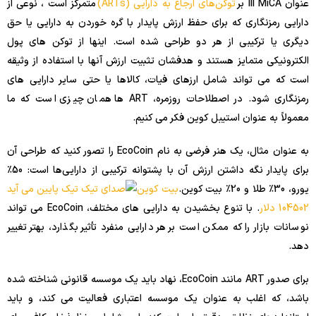
عنوان III MiCA بر
توکن‌های ارجاع به دارایی (ARTs)
متمرکز است ، نوعی از
دارایی رمزنگاری که برای حفظ ارزش پایدار با گره خوردن به دارایی یا حق
دیگری یا ترکیبی از هر دو طراحی شده است. اینها از توکن های پول
الکترونیکی متمایز هستند و هدفشان تثبیت ارزش آنها با استفاده از وثیقه
است که می تواند شامل ارزهای فیات، کالاها یا حتی سایر دارایی های
رمزنگاری شود. در اصطلاحات روزمره، ART ها همان چیزی است که ما
معمولاً به عنوان استیبل کوین فکر می کنیم.
به عنوان مثال، یک هنر فرضی به نام EcoCoin را تصور کنید که طراحی آن
برای پایدار نگه داشتن ارزش آن با پشتوانه ترکیبی از دارایی‌ها است: 50٪
یورو، 30٪ طلا و 20٪ بیت کوین.
بیت کوین
104502 دلار
. با تنوع بخشیدن به دارایی های مختلف، EcoCoin می تواند
نوسانات بازار را که ممکن است بر هر دارایی منفرد تأثیر بگذارد، بهتر تغییر
دهد.
برای صدور ART مانند EcoCoin، نهاد باید یک موسسه قانونی شناخته شده
باشد، که اغلب به عنوان یک موسسه اعتباری فعالیت می کند، و باید