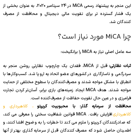
این منجر به پیشنهاد رسمی MiCA در 24 سپتامبر 2020، به عنوان بخشی از
یک فشار گسترده تر برای تقویت مالی دیجیتال و محافظت از مصرف
کنندگان شد.
چرا MiCA مورد نیاز است؟
سه عامل اصلی نیاز به MiCA را برانگیخت:
ثبات نظارتی:
قبل از MiCA، فقدان یک چارچوب نظارتی روشن منجر به
سردرگمی و ناسازگاری در کشورهای عضو اتحادیه اروپا شد. کسب‌وکارها با
انطباق با مشکل مواجه شدند و مصرف‌کنندگان با سطوح مختلفی از حمایت
مواجه شدند. هدف MiCA ایجاد زمینه‌های بازی برابر، آسان‌تر کردن تجارت
فرامرزی و در عین حال تقویت حفاظت از مصرف‌کننده است.
محافظت از سرمایه گذار: با محبوبیت کریپتو
، کلاهبرداری و
کلاهبرداری
افزایش یافت . MiCA قوانین شفافیت سختی را معرفی می کند،
که صادرکنندگان کریپتو را ملزم می کند تا خطرات را به وضوح افشا کنند، و
اطمینان حاصل شود که مصرف کنندگان قبل از سرمایه گذاری بهتر از آنها