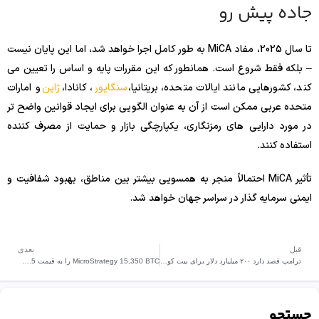
جاده پیش رو
تا سال 2025، مفاد MiCA به طور کامل اجرا خواهد شد، اما این پایان نیست
– بلکه فقط شروع است. همانطور که این مقررات پایه و اساس را تعیین می
کند، کشورهایی مانند ایالات متحده، بریتانیا،
سنگاپور
، کانادا،
ژاپن
و امارات
متحده عربی ممکن است از آن به عنوان الگویی برای ایجاد قوانین واضح تر
در مورد دارایی های رمزنگاری، یکپارچگی بازار و حمایت از مصرف کننده
استفاده کنند.
تأثیر MiCA احتمالاً منجر به همسویی بیشتر بین مناطق، بهبود شفافیت و
ایمنی سرمایه گذار در سراسر جهان خواهد شد.
قبل
بعدی
ترامپ قصد دارد ۲۰۰ میلیارد دلار برای بیت کوین اختصاص دهد.
MicroStrategy 15,350 BTC را به قیمت 1.5 میلیارد دلار خرید.
جستجو