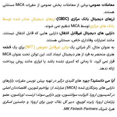
معاملات عمومی:
برخی از معاملات بخش عمومی از مقررات MiCA مستثنی
هستند.
ارزهای دیجیتال بانک مرکزی (CBDC):
ارزهای دیجیتال صادر شده توسط
بانک های مرکزی
توسط MiCA تنظیم نمی شوند.
دارایی های دیجیتال غیرقابل انتقال:
دارایی هایی که قابل انتقال نیستند،
مانند امتیازات وفاداری خاص، مستثنی هستند.
به عنوان مثال، اگر شرکتی یک
توکن غیرقابل تعویض (NFT)
برای یک قطعه
هنری منحصر به فرد از هنر دیجیتال ایجاد کند، این توکن تحت عنوان MiCA
قرار نمی گیرد، تا زمانی که کسری نشده باشد یا ابزاری مانند روش پرداخت
ارائه ندهد.
آیا می دانستید؟
چهره های کلیدی درگیر در تهیه پیش نویس مقررات بازارهای
دارایی های رمزنگاری شده (MiCA) عبارتند از: یواخیم شورین، اقتصاددان اصلی
در کمیسیون اروپا. الیزابت سوانتسون، وزیر دارایی سوئد؛ ارنست اورتاسون، عضو
پارلمان اروپا؛ رابرت کوپیچ، دبیر کل بلاک چین برای اروپا؛ و جاستین اسکری
هررا، شریک MK Fintech Partners.