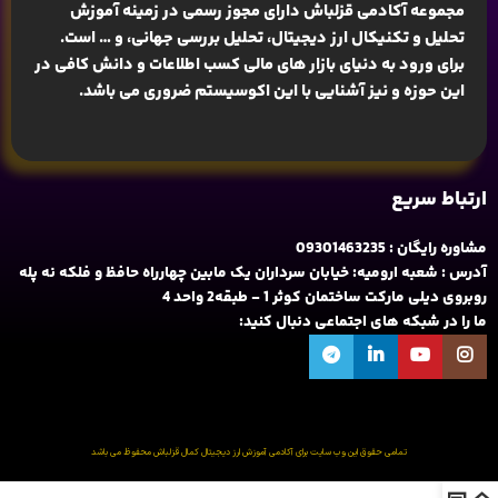
مجموعه آکادمی قزلباش دارای مجوز رسمی در زمینه
آموزش
تحلیل و تکنیکال ارز دیجیتال، تحلیل بررسی جهانی
، و … است.
برای ورود به دنیای بازار های مالی کسب اطلاعات و دانش کافی در
این حوزه و نیز آشنایی با این اکوسیستم ضروری می باشد.
ارتباط سریع
مشاوره رایگان : 09301463235
آدرس : شعبه ارومیه: خیابان سرداران یک مابین چهارراه حافظ و فلکه نه پله
روبروی دیلی مارکت ساختمان کوثر 1 - طبقه2 واحد 4
ما را در شبکه های اجتماعی دنبال کنید:
تمامی حقوق این وب سایت برای آکادمی آموزش ارز دیجیتال کمال قزلباش محفوظ می باشد