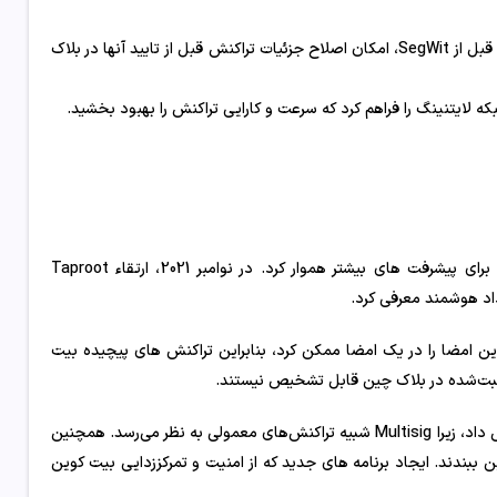
SegWit همچنین یک مشکل امنیتی حیاتی مربوط به تراکنش ها را برطرف کرد. قبل از SegWit، امکان اصلاح جزئیات تراکنش قبل از تایید آنها در بلاک
ه لایتنینگ را فراهم کرد که سرعت و کارایی تراکنش را بهبود بخشید.
ارتقاء SegWit مقیاس پذیری و امنیت بیت کوین را بهبود بخشید و راه را برای پیشرفت های بیشتر هموار کرد. در نوامبر 2021، ارتقاء Taproot
داد هوشمند معرفی کرد.
ای ECDSA، استفاده از امضاهای Schnorr تجمیع چندین امضا را در یک امضا ممکن کرد، بنابراین تراکنش های پیچیده بیت
ه ثبت‌شده در بلاک چین قابل تشخیص نیستند.
Taproot حریم خصوصی را بهبود بخشید، فضا را بهینه کرد و کارمزدها را کاهش داد، زیرا Multisig شبیه تراکنش‌های معمولی به نظر می‌رسد. همچنین
ببندند. ایجاد برنامه های جدید که از امنیت و تمرکززدایی بیت کوین