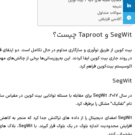
معایب شبکه های لایه 2 بیت کوین
linkedin
نتیجه
سوالات متداول
تلگرام
آکادمی قزلباش
SegWit و Taproot چیست؟
در روند جاری بیت کوین ایفا کردند. این به‌روزرسانی‌ها برخی از چالش‌های مه
اکوسیستم بیت‌کوین فراهم کرد.
SegWit
در سال 2017، SegWit برای مقابله با مسئله توانایی بیت کوین 
نام “تفکیک” مشکل را برطرف کرد.
SegWit امضای دیجیتال را از داده های تراکنش جدا کرد که منجر به ک
پشتیبانی کنند.