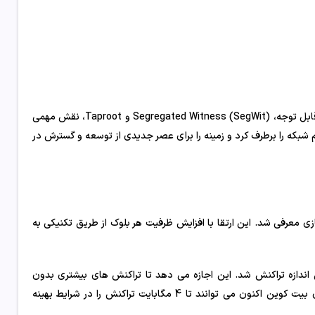
بیت کوین از طریق نوآوری و سازگاری مداوم در حال تکامل است. دو ارتقای قابل توجه، Segregated Witness (SegWit) و Taproot، نقش مهمی
م شبکه را برطرف کرد و زمینه را برای عصر جدیدی از توسعه و گسترش در
در مقیاس سازی معرفی شد. این ارتقا با افزایش ظرفیت هر بلوک از طریق تکنیکی به
اهش اندازه تراکنش شد. این اجازه می دهد تا تراکنش های بیشتری بدون
افزایش محدودیت اندازه بلوک در یک بلوک قرار گیرند. با SegWit، بلاک های بیت کوین اکنون می توانند تا 4 مگابایت تراکنش را در شرایط بهینه