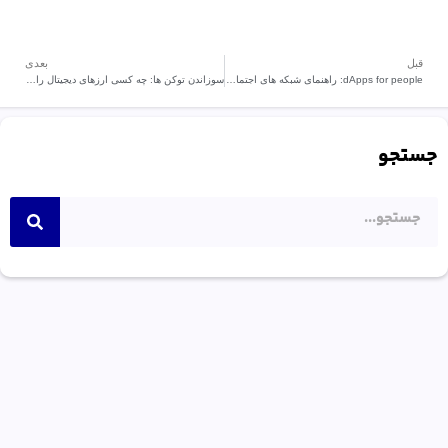
قبل
بعدی
dApps for people: راهنمای شبکه های اجتماعی غیرمتمرکز
سوزاندن توکن ها: چه کسی ارزهای دیجیتال را نابود می کند؟
جستجو