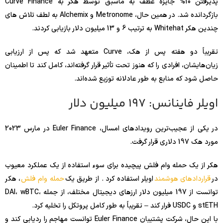
پذیرفتن 10% جایزه عطف به ماسبق توسط هکر به Curve Finance
بازگردانده شد. در همین حال، Metronome و Alchemix به لطف تلاش های
چندین هکر Whitehat به ترتیب 6 و 13 میلیون دلار بازیابی کردند.
تقریباً دو هفته پس از هک، Curve متعهد شد که پس از ارزیابی
زیان‌هایشان، افرادی را که هنوز تحت تأثیر قرار گرفته‌اند، کامل کند تا اطمینان
حاصل شود که منابع به طور عادلانه توزیع شده‌اند.
اویلر فاینانس: 197 میلیون دلار
در یکی از عجیب‌ترین رویدادهای امسال، Euler Finance در مارس 2023
مورد هک 197 دلاری قرار گرفت.
هکر از یک حمله وام فلش پیچیده برای سوء استفاده از یک عملکرد معیوب
در
قراردادهای هوشمند
اویلر استفاده کرد . از طریق یک
حمله وام فلش
، هکر
توانست از 197 میلیون دلار ارزهای دیجیتال مختلف، از جمله DAI، wBTC،
stETH و USDC فرار کند – تقریباً به طور کامل پروتکل را تخلیه کرد.
با این حال، شرکت پشتیبان Euler Finance توانست مهاجم را ردیابی کند و