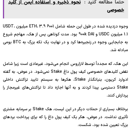
حتما مطالعه کنید :
نحوه ذخیره و استفاده ایمن از کلید
خصوصی
وجوه دزدیده شده در طول این حمله شامل 6001 ETH، 3.9 میلیون USDT،
1.1 میلیون USDC و 900k DAI بود. مدت کوتاهی پس از هک، مهاجم شروع
به جابجایی وجوه در زنجیره‌ها کرد و در نهایت یک تکه بزرگ به BTC بومی
مبادله شد.
این هک، که مجدداً توسط لازاروس انجام می‌شود، غیرعادی است زیرا شامل
نقض کلیدهای خصوصی کیف پول داغ Stake نمی‌شود. در عوض، به گفته
ادوارد کریون، بنیانگذار Stake، هکرها به سیستم تایید تراکنش داخلی
Stake دسترسی پیدا کردند و به آنها اجازه داد تا تراکنش‌های غیرمجاز را
پردازش کنند.
برخلاف بسیاری از حملات دیگر در این لیست، هک Stake بر سرمایه مشتری
تأثیری نداشت. در عوض، هکر یک کیف پول داغ را که برای پرداخت بردهای
بزرگ تعیین شده بود، شکست.