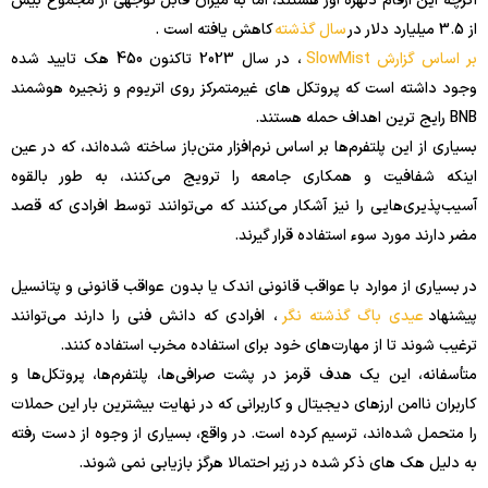
اگرچه این ارقام دلهره آور هستند، اما به میزان قابل توجهی از مجموع بیش
از 3.5 میلیارد دلار در
سال گذشته
کاهش یافته است .
بر اساس گزارش SlowMist
، در سال 2023 تاکنون 450 هک تایید شده
وجود داشته است که پروتکل های غیرمتمرکز روی اتریوم و زنجیره هوشمند
BNB رایج ترین اهداف حمله هستند.
بسیاری از این پلتفرم‌ها بر اساس نرم‌افزار متن‌باز ساخته شده‌اند، که در عین
اینکه شفافیت و همکاری جامعه را ترویج می‌کنند، به طور بالقوه
آسیب‌پذیری‌هایی را نیز آشکار می‌کنند که می‌توانند توسط افرادی که قصد
مضر دارند مورد سوء استفاده قرار گیرند.
در بسیاری از موارد با عواقب قانونی اندک یا بدون عواقب قانونی و پتانسیل
پیشنهاد
عیدی باگ گذشته نگر
، افرادی که دانش فنی را دارند می‌توانند
ترغیب شوند تا از مهارت‌های خود برای استفاده مخرب استفاده کنند.
متأسفانه، این یک هدف قرمز در پشت صرافی‌ها، پلتفرم‌ها، پروتکل‌ها و
کاربران ناامن ارزهای دیجیتال و کاربرانی که در نهایت بیشترین بار این حملات
را متحمل شده‌اند، ترسیم کرده است. در واقع، بسیاری از وجوه از دست رفته
به دلیل هک های ذکر شده در زیر احتمالا هرگز بازیابی نمی شوند.