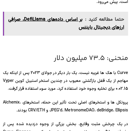
است، پیش می‌رود.
حتما مطالعه کنید :
بر اساس داده‌های DefiLlama، صرافی
ارزهای دیجیتال بایننس
منحنی: 73.5 میلیون دلار
Curve با هک ها غریبه نیست، یک بار دیگر در جولای 2023 پس از اینکه یک
مهاجم از یک قفل بازگشتی معیوب در چندین استخر استیبل کوین Vyper
0.02.15 برای تخلیه وجوه خود استفاده کرد، مورد سوء استفاده قرار گرفت.
پروتکل ها و استخرهای اصلی تحت تأثیر این حمله، استخرهای Alchemix،
JPEG’d، MetronomeDAO، deBridge، Ellipsis و CRV/ETH بودند.
در یک چرخش مثبت وقایع، بخش بزرگی از وجوه دزدیده شده پس از