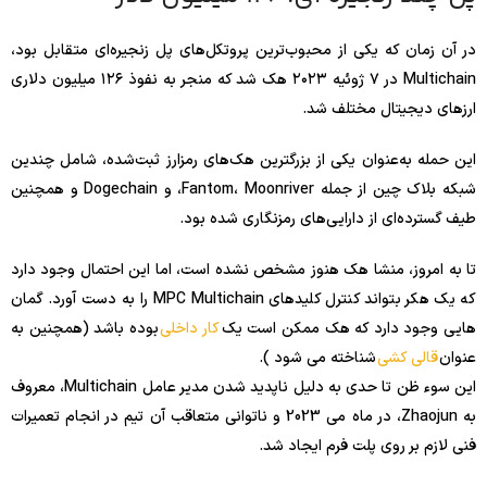
در آن زمان که یکی از محبوب‌ترین پروتکل‌های پل زنجیره‌ای متقابل بود،
Multichain در ۷ ژوئیه ۲۰۲۳ هک شد که منجر به نفوذ ۱۲۶ میلیون دلاری
ارزهای دیجیتال مختلف شد.
این حمله به‌عنوان یکی از بزرگترین هک‌های رمزارز ثبت‌شده، شامل چندین
شبکه بلاک چین از جمله Fantom، Moonriver، و Dogechain و همچنین
طیف گسترده‌ای از دارایی‌های رمزنگاری شده بود.
تا به امروز، منشا هک هنوز مشخص نشده است، اما این احتمال وجود دارد
که یک هکر بتواند کنترل کلیدهای MPC Multichain را به دست آورد. گمان
هایی وجود دارد که هک ممکن است یک
کار داخلی
بوده باشد (همچنین به
عنوان
قالی کشی
شناخته می شود ).
این سوء ظن تا حدی به دلیل ناپدید شدن مدیر عامل Multichain، معروف
به Zhaojun، در ماه می 2023 و ناتوانی متعاقب آن تیم در انجام تعمیرات
فنی لازم بر روی پلت فرم ایجاد شد.