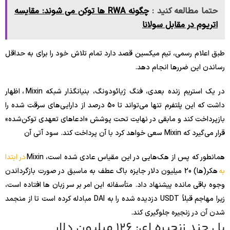
حتما مطالعه کنید :
چگونه RWA ها توکن می شوند: مقایسه
اتریوم در مقابل سولانا
طبق اعلام رسمی، تیم میکسین قصد دارد تمام تلاش خود را برای به حداقل
رساندن این ضررها انجام دهد.
در یک استریم زنده بعدی، فنگ ژیائودونگ، بنیانگذار شبکه Mixin، اظهار
داشت که این پلتفرم تنها می‌تواند تا 50 درصد از دارایی‌های سرقت شده را
بازپرداخت کند و مابقی در نهایت تحت پوشش «ادعاهای تعهدی توکن‌شده»
قرار می‌گیرد که Mixin سعی خواهد کرد با آن پرداخت کند. سود آتی آن
همانطور که پس از هک‌هایی در این مقیاس عادی شده است، Mixin
در ابتدا
به
هکر(ها) 20 میلیون دلار جایزه باگ عطف به ماسبق در صورت بازگرداندن
وجوه باقی مانده پیشنهاد داد. متأسفانه این امر بر سر زبان ها افتاده است،
زیرا مهاجم قبلاً USDT دزدیده شده را به DAI مبادله کرده است تا از منجمد
شدن آن در زنجیره جلوگیری کند.
پل چند زنجیره ای: 126 میلیون دلار