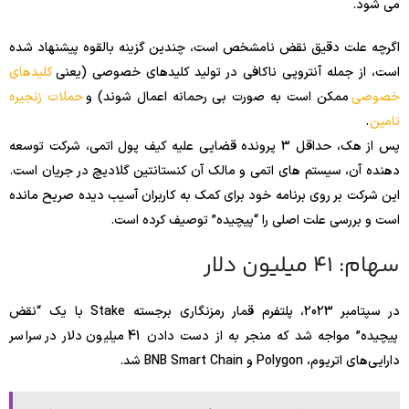
می شود.
اگرچه علت دقیق نقض نامشخص است، چندین گزینه بالقوه پیشنهاد شده
است، از جمله آنتروپی ناکافی در تولید کلیدهای خصوصی (یعنی
کلیدهای
خصوصی
ممکن است به صورت بی رحمانه اعمال شوند) و
حملات زنجیره
تامین
.
پس از هک، حداقل 3 پرونده قضایی علیه کیف پول اتمی، شرکت توسعه
دهنده آن، سیستم های اتمی و مالک آن کنستانتین گلادیچ در جریان است.
این شرکت بر روی برنامه خود برای کمک به کاربران آسیب دیده صریح مانده
است و بررسی علت اصلی را “پیچیده” توصیف کرده است.
سهام: 41 میلیون دلار
در سپتامبر 2023، پلتفرم قمار رمزنگاری برجسته Stake با یک “نقض
پیچیده” مواجه شد که منجر به از دست دادن 41 میلیون دلار در سراسر
دارایی‌های اتریوم، Polygon و BNB Smart Chain شد.