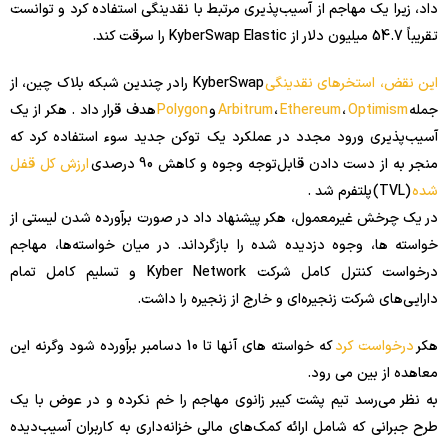
داد، زیرا یک مهاجم از آسیب‌پذیری مرتبط با نقدینگی استفاده کرد و توانست
تقریباً 54.7 میلیون دلار از KyberSwap Elastic را سرقت کند.
این نقض، استخرهای نقدینگی
KyberSwap را در چندین شبکه بلاک چین، از
جمله
Optimism
،
Ethereum
،
Arbitrum
و
Polygon
هدف قرار داد . هکر از یک
آسیب‌پذیری ورود مجدد در عملکرد یک توکن جدید سوء استفاده کرد که
منجر به از دست دادن قابل‌توجه وجوه و کاهش 90 درصدی
ارزش کل قفل
شده
(TVL) پلتفرم شد .
در یک چرخش غیرمعمول، هکر پیشنهاد داد در صورت برآورده شدن لیستی از
خواسته ها، وجوه دزدیده شده را بازگرداند. در میان خواسته‌ها، مهاجم
درخواست کنترل کامل شرکت Kyber Network و تسلیم کامل تمام
دارایی‌های شرکت زنجیره‌ای و خارج از زنجیره را داشت.
هکر
درخواست کرد
که خواسته های آنها تا 10 دسامبر برآورده شود وگرنه این
معاهده از بین می رود.
به نظر می‌رسد تیم پشت کیبر زانوی مهاجم را خم نکرده و در عوض با یک
طرح جبرانی که شامل ارائه کمک‌های مالی خزانه‌داری به کاربران آسیب‌دیده