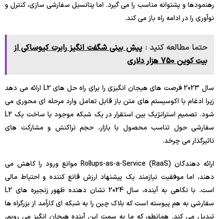
رهنمودها و پشتوانه مناسب را می گیرد. اما پتانسیل سفارشی سازی، کنترل و
نوآوری را در ادامه راه باز می کند.
حتما مطالعه کنید :
پیش بینی شگفت انگیز رابرت کیوساکی از
بیت کوین 750 هزار دلاری
سال 2023 فرصت های هیجان انگیزی را برای راه حل های L2 ارائه می دهد
زیرا ادغام با اکوسیستم های متن باز قابل تعامل وارد مرحله ای محوری می
شود. تصمیم استراتژیک بین استقرار در یک شبکه موجود یا ساخت یک L2
سفارشی حول تناسب محصول با بازار، حجم تراکنش و مشارکت های
تاثیرگذار می چرخد.
ارائه دهندگان Rollups-as-a-Service (RaaS) موانع ورود را کاهش می
دهند، اما موفقیت نیازمند یک پیشنهاد ارزش قانع کننده و احتیاط مالی
است. با نگاهی به آینده، سال 2024 نشان دهنده ظهور زنجیره های L2
سفارشی به هم پیوسته است که بلاک چین را به شبکه ای کارآمد از بزرگراه ها
تبدیل می کند. همانطور که ما به سمت این آینده هیجان انگیز می رویم،