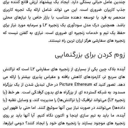
چندین عامل حیاتی بستگی دارد. ایجاد یک پیشنهاد ارزش قانع کننده برای
جذب کاربران ضروری است. این می تواند شامل ارائه یک تجربه کاربری
منحصر به فرد یا توسعه دهنده متناسب با بازار خاص یا نیازهای محلی
باشد. همچنین درک مدل سودآوری یک زنجیره L2 و سرمایه مورد نیاز برای
حفظ یک تیم و خدمات زنجیره ای ضروری است. نیازی به گفتن نیست که
زنجیره های سفارشی هرگز ارزان ترین راه نیستند.
زوم کردن برای بزرگنمایی
آینده بلاک چین یکی از بسیاری از زنجیره های سفارشی L2 است که تراکنش
های سریع تر، کارمزدهای کاهش یافته و مقیاس پذیری بیشتر را ارائه می
دهد. تصور کنید که Picture Ethereum در حال تبدیل شدن از یک بزرگراه
مسدود به شبکه گسترده ای از بزرگراه های بدون گرفتگی است. هر خط (یا
زنجیره L2) می‌تواند ترافیک (یا تراکنش‌ها) را مدیریت کند، و وسایل نقلیه (یا
داده‌ها) می‌توانند در صورت نیاز بین آنها سوئیچ کنند. اما حتی با ظهور این
آینده، ما باید به تیم سازی اینجا و اکنون نگاه کنیم. آیا آنها باید بر روی
زنجیره های موجود بسازند یا زنجیره های خود را ایجاد کنند؟ دومی ابزارها،