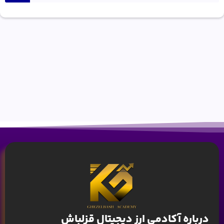
درباره آکادمی ارز دیجیتال قزلباش