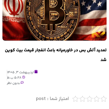
تمدید آتش بس در خاورمیانه باعث انفجار قیمت بیت‌ کوین
شد
اردیبهشت 3, 1405
5:28 ب.ظ
بدون نظر
امتیاز شما : post