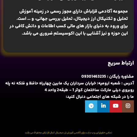
مجموعه آکادمی قزلباش دارای مجوز رسمی در زمینه
آموزش
تحلیل و تکنیکال ارز دیجیتال، تحلیل بررسی جهانی
، و … است.
برای ورود به دنیای بازار های مالی کسب اطلاعات و دانش کافی در
این حوزه و نیز آشنایی با این اکوسیستم ضروری می باشد.
ارتباط سریع
مشاوره رایگان : 09301463235
آدرس : شعبه ارومیه: خیابان سرداران یک مابین چهارراه حافظ و فلکه نه پله
روبروی دیلی مارکت ساختمان کوثر 1 - طبقه2 واحد 4
ما را در شبکه های اجتماعی دنبال کنید:
تمامی حقوق این وب سایت برای آکادمی آموزش ارز دیجیتال کمال قزلباش محفوظ می باشد