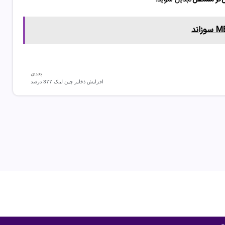
بعدی
افزایش ذخایر چین ‌لینک 377 درصد