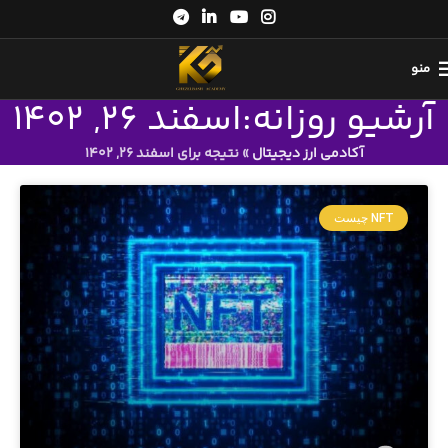
منو
آرشیو روزانه:اسفند 26, 1402
آکادمی ارز دیجیتال
»
نتیجه برای اسفند 26, 1402
NFT چیست