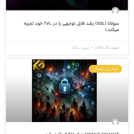
سولانا (SOL) رشد قابل توجهی را در TVL خود تجربه
میکند.!
اسفند 26, 1402
بدون دیدگاه
اخبار ارز دیجیتال