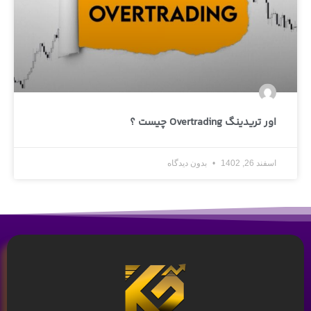
اور تریدینگ Overtrading چیست ؟
اسفند 26, 1402
بدون دیدگاه