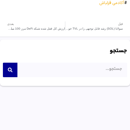
#
آکادمی قزلباش
قبل
بعدی
سولانا (SOL) رشد قابل توجهی را در TVL خود تجربه میکند.!
ارزش کل قفل شده شبکه DeFi مرز 100 میلیارد دلار را شکست.
جستجو