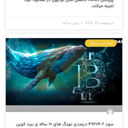
پروتکل Runes کاهش قابل توجهی در فعالیت خود
تجربه میکند.
اردیبهشت 23, 1403
بدون دیدگاه
اخبار ارز دیجیتال
سود 49274.2 درصدی نهنگ های 10 ساله ی بیت کوین