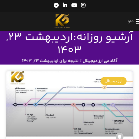
منو
آرشیو روزانه:اردیبهشت 23,
1403
آکادمی ارز دیجیتال
»
نتیجه برای اردیبهشت 23, 1403
ارز دیجیتال