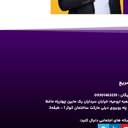
سریع
09301463235
به ارومیه: خیابان سرداران یک مابین چهارراه حافظ
و فلکه نه پله روبروی دیلی مارکت ساختمان کوثر 1 - طبقه2
شبکه های اجتماعی دنبال کنید: