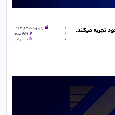
اردیبهشت 23, 1403
4:19 ب.ظ
بدون نظر